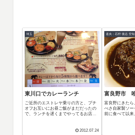
埼玉
道央：石狩 後志 空知
東川口でカレーランチ
富良野市 
ご近所のエストレヤ乗りの方と、プチ
富良野にきたら
オフお互いにお昼ご飯がまだだったの
べさ自家製ソー
で、ランチを遅くまでやってるお店を
前に食べて以来
探して、ここダタール 東川口店にしま
にきたら必ず食
した。ダタール 東川口店二種類のカレ
なら、コーヒーが
ーが食べられる、ビジネスツインラン
ります。この雰
2012.07.24