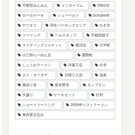
宇都宮みんみん
インターコム
SMH10
ロールケーキ
シューベルト
Schuberth
ヤフオク
羽生パーキングエリア
かき氷
ツーリング
ベルスタッフ
宇都宮餃子
ライディングジャケット
鹿沼店
大平町
小三郎らーめん店
粟野町
しょうがラーメン
洋菓子店
今市
エド・オータヤ
日帰り入浴
温泉
風切り音
富良野市
モンブラン
大盛り
ケーキセット
行列
ショートツーリング
2009年ベストラーメン
車内置き忘れ