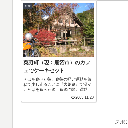
チ初めてのお店につき、まずはメニ...
引き立てているの
栃木
粟野町（現：鹿沼市）のカフ
ェでケーキセット
そばを食べた後、食後の軽い運動を兼
ねて少し走ることに『大越路』で温か
いそばを食べた後、食後の軽い運動を
兼ねて少し走ることにしました。大越
2005.11.20
路峠を下りて突き当たりの交差点を左
折し、足尾町に向かう県道を進みま
す。この道は交通量も少なくて、ロー
カル...
スポ