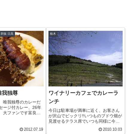
 胆振 日高
栃木
唯我独尊
ワイナリーカフェでカレーラ
ンチ
、唯我独尊のカレーだ
セージ付カレー、26年
今日は駐車場が満車に近く、お客さん
、大ファンです富良野
が沢山でビックリ!!いつものブドウ畑が
べます。カレーと一緒
見渡せるテラス席でいつも同様に今日
400円から200円にな
もブドウ畑が見渡せるテラス席に腰を
囲気も、カレーの味を
2012.07.19
2010.10.03
下ろし、カレーランチと、ぶどうジュ