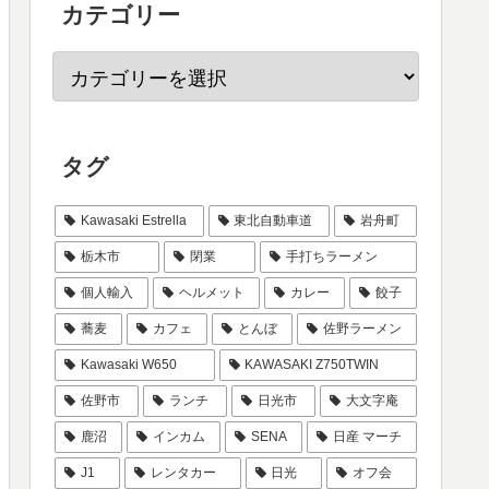
カテゴリー
タグ
Kawasaki Estrella
東北自動車道
岩舟町
栃木市
閉業
手打ちラーメン
個人輸入
ヘルメット
カレー
餃子
蕎麦
カフェ
とんぼ
佐野ラーメン
Kawasaki W650
KAWASAKI Z750TWIN
佐野市
ランチ
日光市
大文字庵
鹿沼
インカム
SENA
日産 マーチ
J1
レンタカー
日光
オフ会