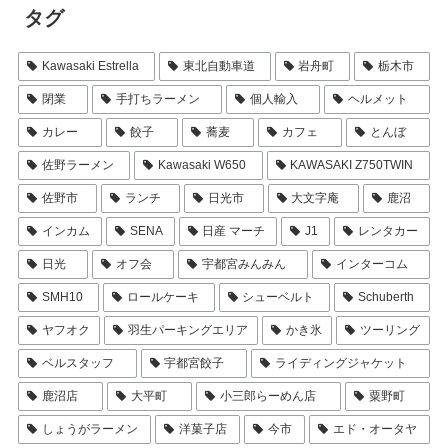
タグ
Kawasaki Estrella
東北自動車道
岩舟町
栃木市
閉業
手打ちラーメン
個人輸入
ヘルメット
カレー
餃子
蕎麦
カフェ
とんぼ
佐野ラーメン
Kawasaki W650
KAWASAKI Z750TWIN
佐野市
ランチ
日光市
大文字庵
鹿沼
インカム
SENA
日産 マーチ
J1
レンタカー
日光
オフ会
宇都宮みんみん
インターコム
SMH10
ロールケーキ
シューベルト
Schuberth
ヤフオク
羽生パーキングエリア
かき氷
ツーリング
ベルスタッフ
宇都宮餃子
ライディングジャケット
鹿沼店
大平町
小三郎らーめん店
粟野町
しょうがラーメン
洋菓子店
今市
エド・オータヤ