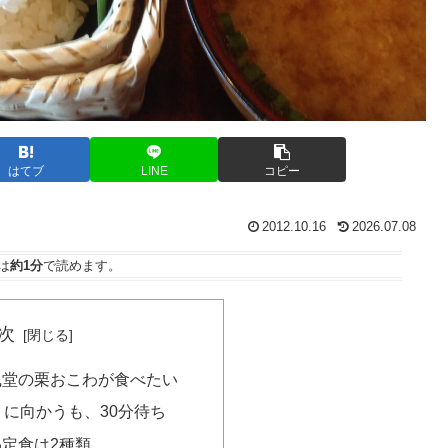
はてブ
LINE
コピー
2012.10.16
2026.07.08
は
約1分
で読めます。
次
風堂の栗おこわが食べたい
うに向かうも、30分待ち
定食は2種類