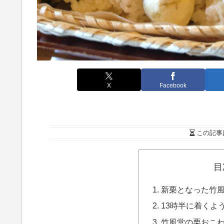
X
Facebook
この記事
目
新栗となった竹
13時半に着くよ
竹風堂の栗おこわ