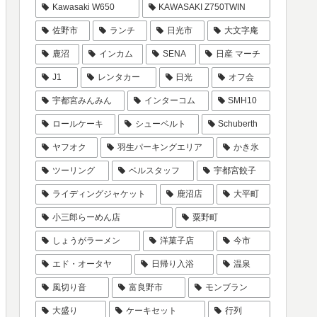
Kawasaki W650
KAWASAKI Z750TWIN
佐野市
ランチ
日光市
大文字庵
鹿沼
インカム
SENA
日産 マーチ
J1
レンタカー
日光
オフ会
宇都宮みんみん
インターコム
SMH10
ロールケーキ
シューベルト
Schuberth
ヤフオク
羽生パーキングエリア
かき氷
ツーリング
ベルスタッフ
宇都宮餃子
ライディングジャケット
鹿沼店
大平町
小三郎らーめん店
粟野町
しょうがラーメン
洋菓子店
今市
エド・オータヤ
日帰り入浴
温泉
風切り音
富良野市
モンブラン
大盛り
ケーキセット
行列