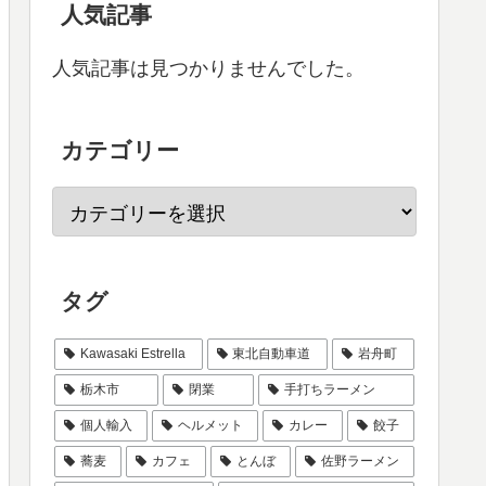
人気記事
人気記事は見つかりませんでした。
カテゴリー
タグ
Kawasaki Estrella
東北自動車道
岩舟町
栃木市
閉業
手打ちラーメン
個人輸入
ヘルメット
カレー
餃子
蕎麦
カフェ
とんぼ
佐野ラーメン