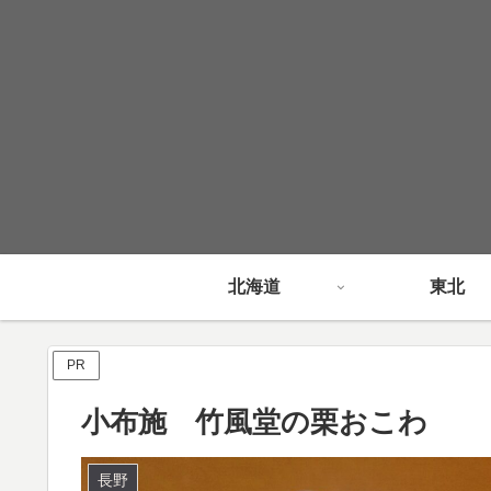
北海道
東北
PR
小布施 竹風堂の栗おこわ
長野